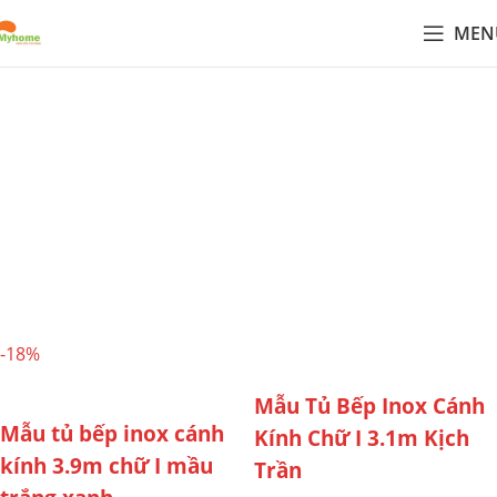
MEN
Tổng hợp mẫu tủ bếp inox
cánh kính từ nội thất
Myhome
Mẫu
tủ bếp inox cánh kính
do Myhome thiết kế thi công, tối
ưu công năng, độ bền và tính thẩm mỹ. Khách hàng được
tư vấn vật liệu, phụ kiện, bố trí khoang tủ và báo giá theo
nhu cầu sử dụng cụ thể.
-18%
Mẫu Tủ Bếp Inox Cánh
Mẫu tủ bếp inox cánh
Kính Chữ I 3.1m Kịch
kính 3.9m chữ I mầu
Trần