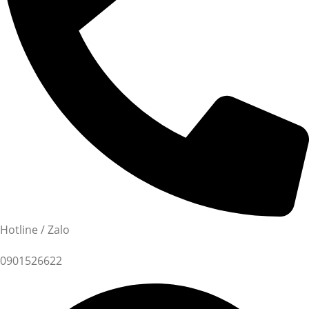
Hotline / Zalo
0901526622