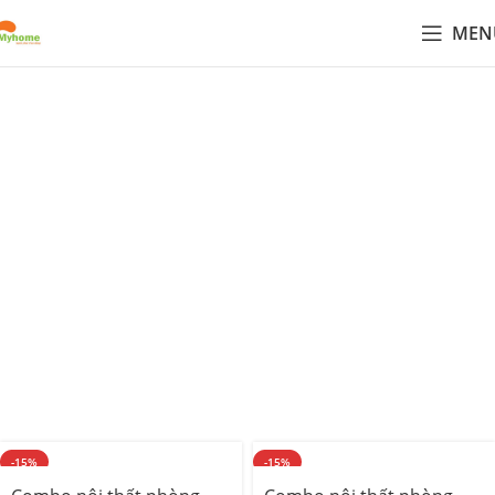
MEN
Mẫu nội thất phòng ngủ đẹp
hiện đại gỗ công nghiệp
Mẫu nội thất phòng ngủ đẹp hiện đại do Myhome thiết kế
và thi công. Phòng ngủ
không chỉ là nơi nghỉ ngơi mà còn
phản ánh phong cách sống của bạn. Với đội ngũ thiết kế
chuyên nghiệp, Myhome mang đến giải pháp
decor nội
thất phòng ngủ
tinh tế, sử dụng chất liệu
gỗ MDF phủ
Melamin thương hiệu An Cường, Minh Long, Thái Lan
.
Chúng tôi cam kết mang lại cho bạn một
phòng ngủ đẹp
,
hiện đại, tiện nghi và bền lâu qua dịch vụ
thiết kế phòng
ngủ
và
thi công phòng ngủ
trọn gói.
-15%
-15%