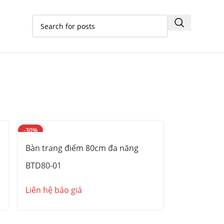
 ái
, mang lại sự thoải mái tối đa khi sử
ao, đảm bảo bền đẹp theo thời gian. Chúng
 hảo cho bạn.
-30%
Bàn trang điểm 80cm đa năng
BTD80-01
Liên hệ báo giá