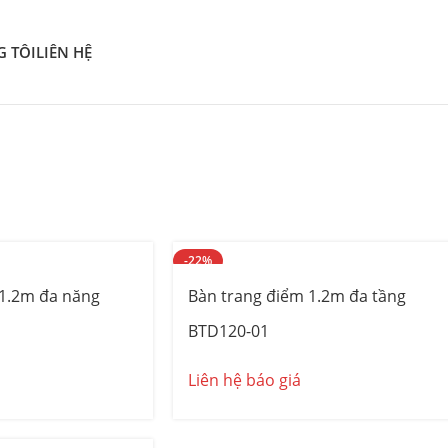
G TÔI
LIÊN HỆ
ông nghiệp liên gương đôn
n đại
, được thiết kế với
gương soi trong suốt
và
ghế đệm êm
 làm từ
gỗ công nghiệp chống ẩm phủ melamin
chất lượng c
nh Long
và
Thái Lan
để mang đến trải nghiệm nội thất hoàn
-22%
 1.2m đa năng
Bàn trang điểm 1.2m đa tầng
BTD120-01
Liên hệ báo giá