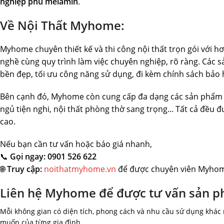
nghiệp phủ melamin
.
Về Nội Thất Myhome:
Myhome chuyên thiết kế và thi công nội thất trọn gói với h
nghề cùng quy trình làm việc chuyên nghiệp, rõ ràng. Cá
bền đẹp, tối ưu công năng sử dụng, đi kèm chính sách bảo
Bên cạnh đó, Myhome còn cung cấp đa dạng các sản phẩm 
ngủ tiện nghi, nội thất phòng thờ sang trọng... Tất cả đều
cao.
Nếu bạn cần tư vấn hoặc báo giá nhanh,
📞
Gọi ngay: 0901 526 622
🌐
Truy cập:
noithatmyhome.vn
để được chuyên viên Myhome
Liên hệ Myhome để được tư vấn sản 
Mỗi không gian có diện tích, phong cách và nhu cầu sử dụng khác
muốn của từng gia đình.