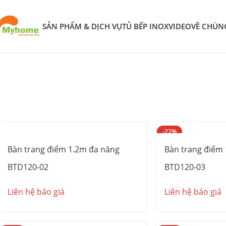
SẢN PHẨM & DỊCH VỤ
TỦ BẾP INOX
VIDEO
VỀ CHÚN
Mẫu bàn trang điểm đẹp gỗ c
Tại đây, bạn sẽ tìm thấy các mẫu
bàn trang điểm đẹp
và
hiệ
dụng. Sản phẩm có kích thước đa dạng từ
80cm
đến
1.2m
,
tôi hợp tác với các thương hiệu gỗ uy tín như
An Cường
,
Mi
-22%
Bàn trang điểm 1.2m đa năng
Bàn trang điểm
BTD120-02
BTD120-03
Liên hệ báo giá
Liên hệ báo giá