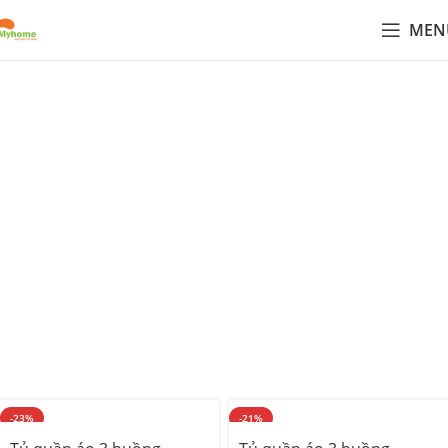
MEN
Tổng hợp mẫu tủ quần áo gỗ
công nghiệp đẹp, hiện đại
Mẫu tủ quần áo
bằng
gỗ công nghiệp
đẹp,
hiện đại
và
bền
đẹp
? Nội Thất Myhome cung cấp đa dạng mẫu
tủ 3 buồng
,
buồng
,
5 buồng
,
6 buồng
có thiết kế thông minh với
ô trang
trí
,
cánh kính
hoặc
cánh gỗ MDF phủ melamin
cao cấp. Chấ
liệu sử dụng từ các thương hiệu gỗ nổi tiếng như
gỗ A
Cường
,
gỗ Minh Long
, cùng nguồn gỗ cốt Thái Lan nhậ
khẩu và Hàn Quốc đảm bảo độ bền, chống ẩm vượt trội.
Dịch vụ thi công và lắp đặt chuyên nghiệp giúp bạn sở hữu
không gian nội thất hoàn hảo nhất.
-23%
-21%