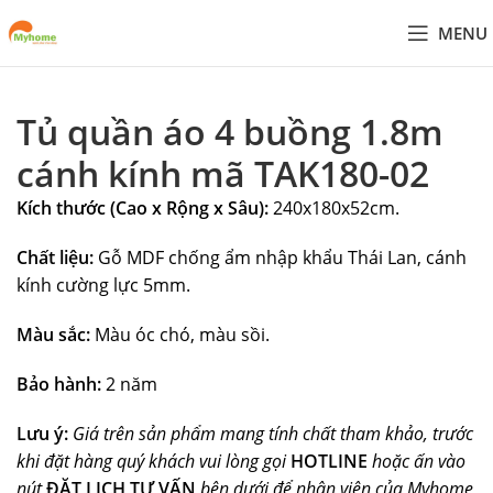
MENU
Tủ quần áo 4 buồng 1.8m
cánh kính mã TAK180-02
Kích thước (Cao x Rộng x Sâu):
240x180x52cm.
Chất liệu:
Gỗ MDF chống ẩm nhập khẩu Thái Lan, cánh
kính cường lực 5mm.
Màu sắc:
Màu óc chó, màu sồi.
Bảo hành:
2 năm
Lưu ý:
Giá trên sản phẩm mang tính chất tham khảo, trước
khi đặt hàng quý khách vui lòng gọi
HOTLINE
hoặc ấn vào
nút
ĐẶT LỊCH TƯ VẤN
bên dưới để nhân viên của Myhome