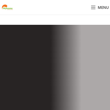
MENU
THIẾT KẾ - SẢN XUẤT - THI CÔNG NỘI
THẤT
THIẾT KẾ THI CÔNG NỘI
THẤT TRỌN GÓI
Nội thất Myhome cung cấp giải pháp thiết kế thi công
nội thất đồng bộ từ khảo sát, tư vấn, thiết kế 3D, sản