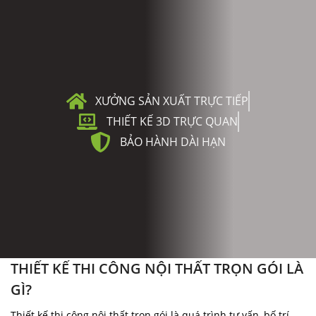
xuất tại xưởng đến lắp đặt hoàn thiện. Phù hợp cho
nhà ở, chung cư, biệt thự, văn phòng, showroom và
công trình kinh doanh.
Liên hệ tư vấn
Xem công trình thực tế
XƯỞNG SẢN XUẤT TRỰC TIẾP
THIẾT KẾ 3D TRỰC QUAN
BẢO HÀNH DÀI HẠN
THIẾT KẾ THI CÔNG NỘI THẤT TRỌN GÓI LÀ
GÌ?
Thiết kế thi công nội thất trọn gói là quá trình tư vấn, bố trí