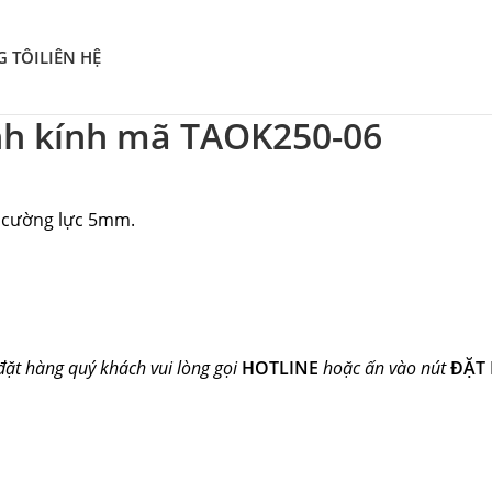
G TÔI
LIÊN HỆ
nh kính mã TAOK250-06
 cường lực 5mm.
đặt hàng quý khách vui lòng gọi
HOTLINE
hoặc ấn vào nút
ĐẶT 