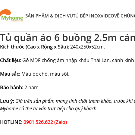
SẢN PHẨM & DỊCH VỤ
TỦ BẾP INOX
VIDEO
VỀ CHÚN
Tủ quần áo 6 buồng 2.5m cá
Kích thước (Cao x Rộng x Sâu):
240x250x52cm.
Chất liệu:
Gỗ MDF chống ẩm nhập khẩu Thái Lan, cánh kính
Màu sắc:
Màu óc chó, màu sồi.
Bảo hành:
2 năm
Lưu ý:
Giá trên sản phẩm mang tính chất tham khảo, trước khi 
Myhome có thể tư vấn trực tiếp cho quý khách.
HOTLINE
:
0901.526.622 (Zalo)