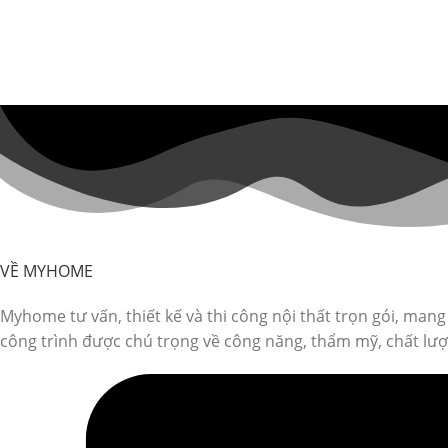
VỀ MYHOME
Myhome tư vấn, thiết kế và thi công nội thất trọn gói, man
công trình được chú trọng về công năng, thẩm mỹ, chất lượn