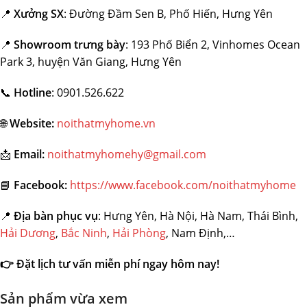
📍
Xưởng SX
: Đường Đầm Sen B, Phố Hiến, Hưng Yên
📍
Showroom trưng bày
: 193 Phố Biển 2, Vinhomes Ocean
Park 3, huyện Văn Giang, Hưng Yên
📞
Hotline
: 0901.526.622
🌐
Website:
noithatmyhome.vn
📩
Email:
noithatmyhomehy@gmail.com
📘
Facebook:
https://www.facebook.com/noithatmyhome
📍
Địa bàn phục vụ
: Hưng Yên, Hà Nội, Hà Nam, Thái Bình,
Hải Dương
,
Bắc Ninh
,
Hải Phòng
, Nam Định,…
👉
Đặt lịch tư vấn miễn phí ngay hôm nay!
Sản phẩm vừa xem