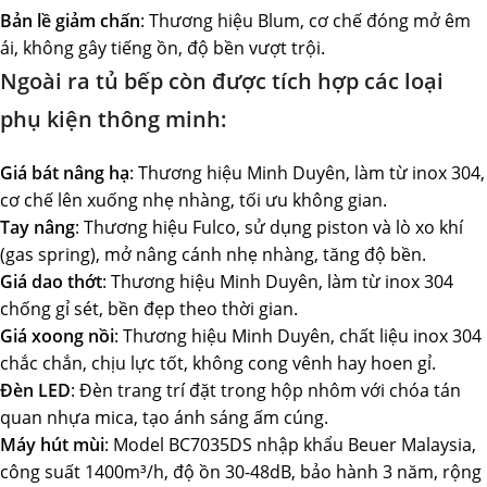
Bản lề giảm chấn
: Thương hiệu Blum, cơ chế đóng mở êm
ái, không gây tiếng ồn, độ bền vượt trội.
Ngoài ra tủ bếp còn được tích hợp các loại
phụ kiện thông minh:
Giá bát nâng hạ
: Thương hiệu Minh Duyên, làm từ inox 304,
cơ chế lên xuống nhẹ nhàng, tối ưu không gian.
Tay nâng
: Thương hiệu Fulco, sử dụng piston và lò xo khí
(gas spring), mở nâng cánh nhẹ nhàng, tăng độ bền.
Giá dao thớt
: Thương hiệu Minh Duyên, làm từ inox 304
chống gỉ sét, bền đẹp theo thời gian.
Giá xoong nồi
: Thương hiệu Minh Duyên, chất liệu inox 304
chắc chắn, chịu lực tốt, không cong vênh hay hoen gỉ.
Đèn LED
: Đèn trang trí đặt trong hộp nhôm với chóa tán
quan nhựa mica, tạo ánh sáng ấm cúng.
Máy hút mùi
: Model BC7035DS nhập khẩu Beuer Malaysia,
công suất 1400m³/h, độ ồn 30-48dB, bảo hành 3 năm, rộng