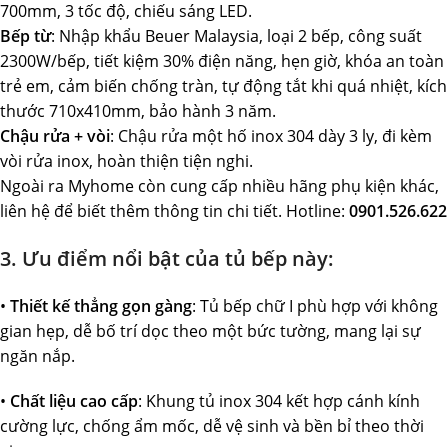
700mm, 3 tốc độ, chiếu sáng LED.
Bếp từ
: Nhập khẩu Beuer Malaysia, loại 2 bếp, công suất
2300W/bếp, tiết kiệm 30% điện năng, hẹn giờ, khóa an toàn
trẻ em, cảm biến chống tràn, tự động tắt khi quá nhiệt, kích
thước 710x410mm, bảo hành 3 năm.
Chậu rửa + vòi
: Chậu rửa một hố inox 304 dày 3 ly, đi kèm
vòi rửa inox, hoàn thiện tiện nghi.
Ngoài ra Myhome còn cung cấp nhiều hãng phụ kiện khác,
liên hệ để biết thêm thông tin chi tiết. Hotline:
0901.526.622
3. Ưu điểm nổi bật của tủ bếp này:
•
Thiết kế thẳng gọn gàng
: Tủ bếp chữ I phù hợp với không
gian hẹp, dễ bố trí dọc theo một bức tường, mang lại sự
ngăn nắp.
•
Chất liệu cao cấp
: Khung tủ inox 304 kết hợp cánh kính
cường lực, chống ẩm mốc, dễ vệ sinh và bền bỉ theo thời