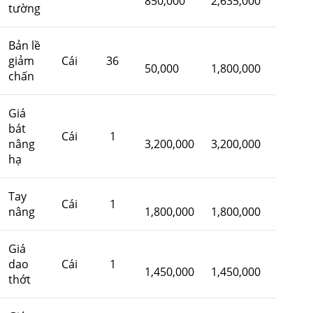
850,000
2,635,000
tường
Bản lề
giảm
Cái
36
50,000
1,800,000
chấn
Giá
bát
Cái
1
nâng
3,200,000
3,200,000
hạ
Tay
Cái
1
nâng
1,800,000
1,800,000
Giá
dao
Cái
1
1,450,000
1,450,000
thớt