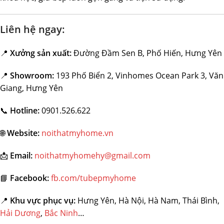
Liên hệ ngay:
📍
Xưởng sản xuất:
Đường Đầm Sen B, Phố Hiến, Hưng Yên
📍
Showroom:
193 Phố Biển 2, Vinhomes Ocean Park 3, Văn
Giang, Hưng Yên
📞
Hotline:
0901.526.622
🌐
Website:
noithatmyhome.vn
📩
Email:
noithatmyhomehy@gmail.com
📘
Facebook:
fb.com/tubepmyhome
📍
Khu vực phục vụ:
Hưng Yên, Hà Nội, Hà Nam, Thái Bình,
Hải Dương
,
Bắc Ninh
…