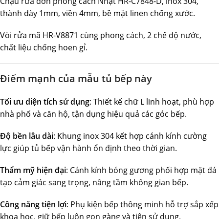
Chậu rửa đơn phong cách Nhật HR-C7848-D, inox 304,
thành dày 1mm, viền 4mm, bề mặt linen chống xước.
Vòi rửa mã HR-V8871 cùng phong cách, 2 chế độ nước,
chất liệu chống hoen gỉ.
Điểm mạnh của mẫu tủ bếp này
Tối ưu diện tích sử dụng
: Thiết kế chữ L linh hoạt, phù hợp
nhà phố và căn hộ, tận dụng hiệu quả các góc bếp.
Độ bền lâu dài
: Khung inox 304 kết hợp cánh kính cường
lực giúp tủ bếp vận hành ổn định theo thời gian.
Thẩm mỹ hiện đại
: Cánh kính bóng gương phối hợp mặt đá
tạo cảm giác sang trọng, nâng tầm không gian bếp.
Công năng tiện lợi
: Phụ kiện bếp thông minh hỗ trợ sắp xếp
khoa học, giữ bếp luôn gọn gàng và tiện sử dụng.