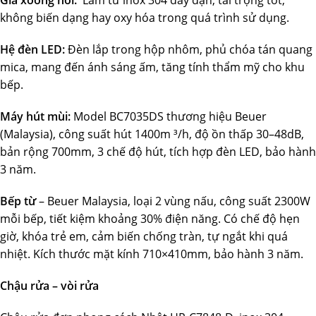
Giá xoong nồi:
Làm từ inox 304 dày dặn, tải trọng tốt,
không biến dạng hay oxy hóa trong quá trình sử dụng.
Hệ đèn LED:
Đèn lắp trong hộp nhôm, phủ chóa tán quang
mica, mang đến ánh sáng ấm, tăng tính thẩm mỹ cho khu
bếp.
Máy hút mùi:
Model BC7035DS thương hiệu Beuer
(Malaysia), công suất hút 1400m ³/h, độ ồn thấp 30–48dB,
bản rộng 700mm, 3 chế độ hút, tích hợp đèn LED, bảo hành
3 năm.
Bếp từ
– Beuer Malaysia, loại 2 vùng nấu, công suất 2300W
mỗi bếp, tiết kiệm khoảng 30% điện năng. Có chế độ hẹn
giờ, khóa trẻ em, cảm biến chống tràn, tự ngắt khi quá
nhiệt. Kích thước mặt kính 710×410mm, bảo hành 3 năm.
Chậu rửa – vòi rửa