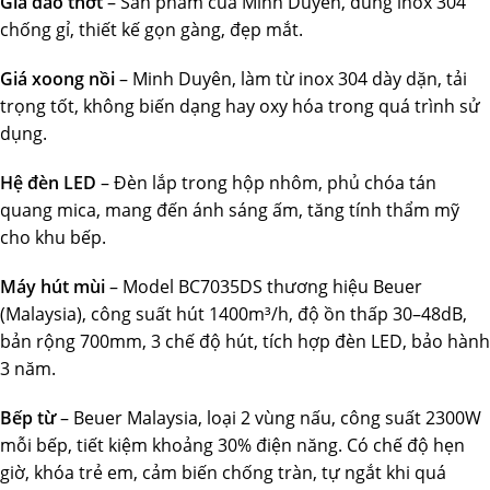
Giá dao thớt
– Sản phẩm của Minh Duyên, dùng inox 304
chống gỉ, thiết kế gọn gàng, đẹp mắt.
Giá xoong nồi
– Minh Duyên, làm từ inox 304 dày dặn, tải
trọng tốt, không biến dạng hay oxy hóa trong quá trình sử
dụng.
Hệ đèn LED
– Đèn lắp trong hộp nhôm, phủ chóa tán
quang mica, mang đến ánh sáng ấm, tăng tính thẩm mỹ
cho khu bếp.
Máy hút mùi
– Model BC7035DS thương hiệu Beuer
(Malaysia), công suất hút 1400m³/h, độ ồn thấp 30–48dB,
bản rộng 700mm, 3 chế độ hút, tích hợp đèn LED, bảo hành
3 năm.
Bếp từ
– Beuer Malaysia, loại 2 vùng nấu, công suất 2300W
mỗi bếp, tiết kiệm khoảng 30% điện năng. Có chế độ hẹn
giờ, khóa trẻ em, cảm biến chống tràn, tự ngắt khi quá