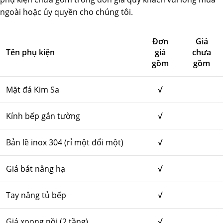
ngoài hoặc ủy quyền cho chúng tôi.
Đơn
Giá
Tên phụ kiện
giá
chưa
gồm
gồm
Mặt đá Kim Sa
√
Kính bếp gắn tường
√
Bản lề inox 304 (rỉ một đổi một)
√
Giá bát nâng hạ
√
Tay nâng tủ bếp
√
Giá xoong nồi (2 tầng)
√