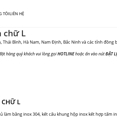
G TÔI
LIÊN HỆ
m chữ L
, Thái Bình, Hà Nam, Nam Định, Bắc Ninh và các tỉnh đồng 
đặt hàng quý khách vui lòng gọi
HOTLINE
hoặc ấn vào nút
ĐẶT L
 CHỮ L
 tủ làm bằng inox 304, kết cấu khung hộp inox kết hợp tấm 