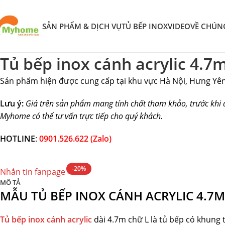
SẢN PHẨM & DỊCH VỤ
TỦ BẾP INOX
VIDEO
VỀ CHÚN
Tủ bếp inox cánh acrylic 4.7
Sản phẩm hiện được cung cấp tại khu vực Hà Nội, Hưng Yên
Lưu ý:
Giá trên sản phẩm mang tính chất tham khảo, trước khi 
Myhome có thể tư vấn trực tiếp cho quý khách.
HOTLINE
:
0901.526.622 (Zalo)
-20%
Nhắn tin fanpage >>
MÔ TẢ
MẪU TỦ BẾP INOX CÁNH ACRYLIC 4.7M
Tủ bếp inox cánh
acrylic
dài 4.7m chữ L là tủ bếp có khung