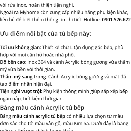
vòi rửa inox, hoàn thiện tiện nghi.
Ngoài ra Myhome còn cung cấp nhiều hãng phụ kiện khác,
liên hệ để biết thêm thông tin chi tiết. Hotline:
0901.526.622
Ưu điểm nổi bật của tủ bếp này:
Tối ưu không gian
: Thiết kế chữ L tận dụng góc bếp, phù
hợp với mọi căn hộ hoặc nhà phố.
Độ bền cao
: Inox 304 và cánh Acrylic bóng gương vừa thẩm
mỹ vừa bền với thời gian.
Thẩm mỹ sang trọng
: Cánh Acrylic bóng gương và mặt đá
tạo điểm nhấn hiện đại.
Tiện nghi vượt trội
: Phụ kiện thông minh giúp sắp xếp bếp
ngăn nắp, tiết kiệm thời gian.
Bảng màu cánh Acrylic tủ bếp
Bảng
mầu cánh acrylic tủ bếp
có nhiều lựa chọn từ mầu
đơn sắc cho tới mầu vân gỗ, mầu Kim Sa. Dưới đây là bảng
mầu cụ thể quý khách tham khảo