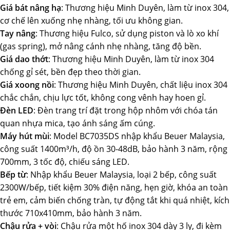
Giá bát nâng hạ
: Thương hiệu Minh Duyên, làm từ inox 304,
cơ chế lên xuống nhẹ nhàng, tối ưu không gian.
Tay nâng
: Thương hiệu Fulco, sử dụng piston và lò xo khí
(gas spring), mở nâng cánh nhẹ nhàng, tăng độ bền.
Giá dao thớt
: Thương hiệu Minh Duyên, làm từ inox 304
chống gỉ sét, bền đẹp theo thời gian.
Giá xoong nồi
: Thương hiệu Minh Duyên, chất liệu inox 304
chắc chắn, chịu lực tốt, không cong vênh hay hoen gỉ.
Đèn LED
: Đèn trang trí đặt trong hộp nhôm với chóa tán
quan nhựa mica, tạo ánh sáng ấm cúng.
Máy hút mùi
: Model BC7035DS nhập khẩu Beuer Malaysia,
công suất 1400m³/h, độ ồn 30-48dB, bảo hành 3 năm, rộng
700mm, 3 tốc độ, chiếu sáng LED.
Bếp từ
: Nhập khẩu Beuer Malaysia, loại 2 bếp, công suất
2300W/bếp, tiết kiệm 30% điện năng, hẹn giờ, khóa an toàn
trẻ em, cảm biến chống tràn, tự động tắt khi quá nhiệt, kích
thước 710x410mm, bảo hành 3 năm.
Chậu rửa + vòi
: Chậu rửa một hố inox 304 dày 3 ly, đi kèm