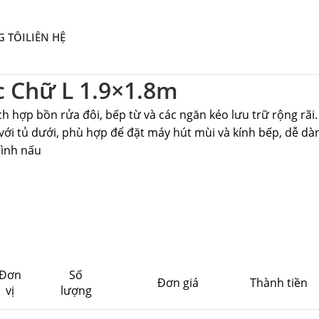
G TÔI
LIÊN HỆ
c Chữ L 1.9×1.8m
tích hợp bồn rửa đôi, bếp từ và các ngăn kéo lưu trữ rộng rãi.
 với tủ dưới, phù hợp để đặt máy hút mùi và kính bếp, dễ dà
rình nấu
Đơn
Số
Đơn giá
Thành tiền
vị
lượng