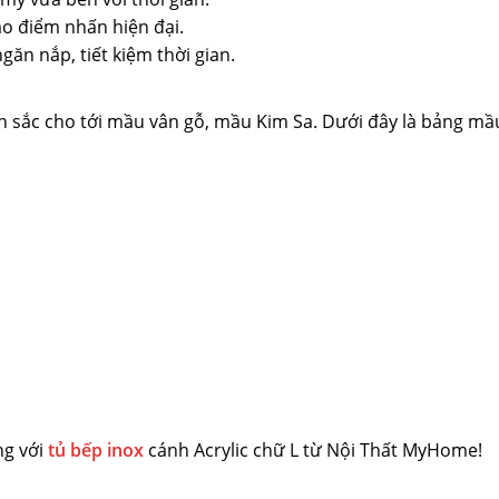
ạo điểm nhấn hiện đại.
găn nắp, tiết kiệm thời gian.
 sắc cho tới mầu vân gỗ, mầu Kim Sa. Dưới đây là bảng mầ
ng với
tủ bếp inox
cánh Acrylic chữ L từ Nội Thất MyHome!