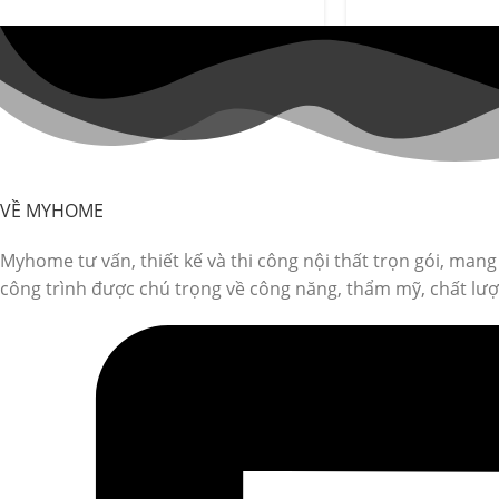
VỀ MYHOME
Myhome tư vấn, thiết kế và thi công nội thất trọn gói, man
công trình được chú trọng về công năng, thẩm mỹ, chất lượn