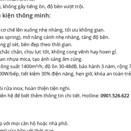
 không gây tiếng ồn, độ bền vượt trội.
ụ kiện thông minh:
 cơ chế lên xuống nhẹ nhàng, tối ưu không gian.
(gas spring), mở nâng cánh nhẹ nhàng, tăng độ bền.
g gỉ sét, bền đẹp theo thời gian.
chắc chắn, chịu lực tốt, không cong vênh hay hoen gỉ.
quan nhựa mica, tạo ánh sáng ấm cúng.
ông suất 1400m³/h, độ ồn 30-48dB, bảo hành 3 năm, rộng 7
00W/bếp, tiết kiệm 30% điện năng, hẹn giờ, khóa an toàn trẻ
i rửa inox, hoàn thiện tiện nghi.
n hệ để biết thêm thông tin chi tiết. Hotline:
0901.526.622
ợp với mọi căn hộ hoặc nhà phố.
mỹ vừa bền với thời gian.