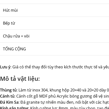
Hút mùi
Bếp từ
Chậu rửa + vòi
TỔNG CỘNG
Lưu ý
: Giá có thể thay đổi tùy theo kích thước thực tế và yê
Mô tả vật liệu:
Thùng tủ
: Làm từ inox 304, khung hộp 20×40 và 20×20 dày 0
Cánh tủ
: Cánh cốt gỗ MDF phủ Acrylic bóng gương dễ vệ si
Đá Kim Sa
: Đá granite tự nhiên màu đen, nổi bật với các hạ
Kính gắn tường
: Kính cường lực 8mm, màu tùy chọn, tạo đi