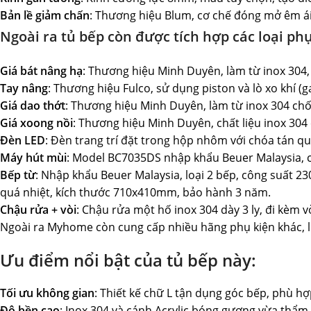
Bản lề giảm chấn
: Thương hiệu Blum, cơ chế đóng mở êm ái,
Ngoài ra tủ bếp còn được tích hợp các loại ph
Giá bát nâng hạ
: Thương hiệu Minh Duyên, làm từ inox 304,
Tay nâng
: Thương hiệu Fulco, sử dụng piston và lò xo khí 
Giá dao thớt
: Thương hiệu Minh Duyên, làm từ inox 304 chốn
Giá xoong nồi
: Thương hiệu Minh Duyên, chất liệu inox 304 
Đèn LED
: Đèn trang trí đặt trong hộp nhôm với chóa tán 
Máy hút mùi
: Model BC7035DS nhập khẩu Beuer Malaysia, c
Bếp từ
: Nhập khẩu Beuer Malaysia, loại 2 bếp, công suất 23
quá nhiệt, kích thước 710x410mm, bảo hành 3 năm.
Chậu rửa + vòi
: Chậu rửa một hố inox 304 dày 3 ly, đi kèm vò
Ngoài ra Myhome còn cung cấp nhiều hãng phụ kiện khác, liê
Ưu điểm nổi bật của tủ bếp này:
Tối ưu không gian
: Thiết kế chữ L tận dụng góc bếp, phù h
Độ bền cao
: Inox 304 và cánh Acrylic bóng gương vừa thẩm 