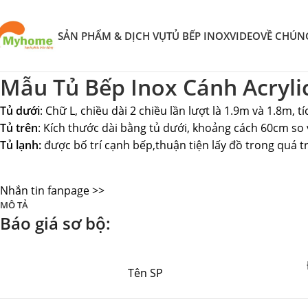
SẢN PHẨM & DỊCH VỤ
TỦ BẾP INOX
VIDEO
VỀ CHÚN
Mẫu Tủ Bếp Inox Cánh Acryli
Tủ dưới
: Chữ L, chiều dài 2 chiều lần lượt là 1.9m và 1.8m, 
Tủ trên
: Kích thước dài bằng tủ dưới, khoảng cách 60cm so
Tủ lạnh:
được bố trí cạnh bếp,thuận tiện lấy đồ trong quá t
Nhắn tin fanpage >>
MÔ TẢ
Báo giá sơ bộ:
Tên SP