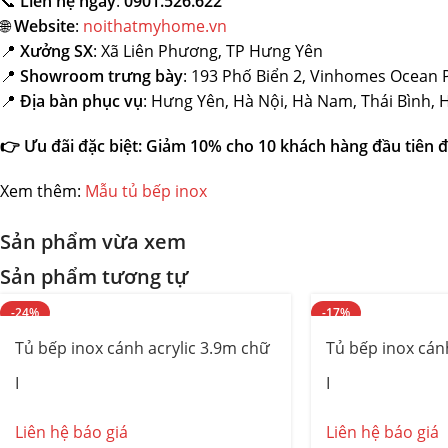
📞
Liên hệ ngay
:
0901.526.622
🌐
Website
:
noithatmyhome.vn
📍
Xưởng SX
: Xã Liên Phương, TP Hưng Yên
📍
Showroom trưng bày
: 193 Phố Biển 2, Vinhomes Ocean 
📍
Địa bàn phục vụ
: Hưng Yên, Hà Nội, Hà Nam, Thái Bình, 
👉
Ưu đãi đặc biệt: Giảm 10% cho 10 khách hàng đầu tiên đ
Xem thêm:
Mẫu tủ bếp inox
Sản phẩm vừa xem
Sản phẩm tương tự
-24%
-17%
Tủ bếp inox cánh acrylic 3.9m chữ
Tủ bếp inox cán
I
I
Liên hệ báo giá
Liên hệ báo giá