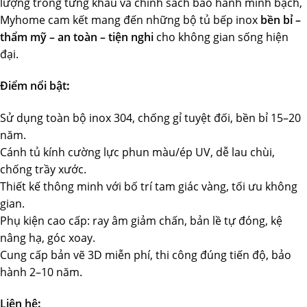
lượng trong từng khâu và chính sách bảo hành minh bạch,
Myhome cam kết mang đến những bộ tủ bếp inox
bền bỉ –
thẩm mỹ – an toàn – tiện nghi
cho không gian sống hiện
đại.
Điểm nổi bật
:
Sử dụng toàn bộ inox 304, chống gỉ tuyệt đối, bền bỉ 15–20
năm.
Cánh tủ kính cường lực phun màu/ép UV, dễ lau chùi,
chống trầy xước.
Thiết kế thông minh với bố trí tam giác vàng, tối ưu không
gian.
Phụ kiện cao cấp: ray âm giảm chấn, bản lề tự đóng, kệ
nâng hạ, góc xoay.
Cung cấp bản vẽ 3D miễn phí, thi công đúng tiến độ, bảo
hành 2–10 năm.
Liên hệ
: