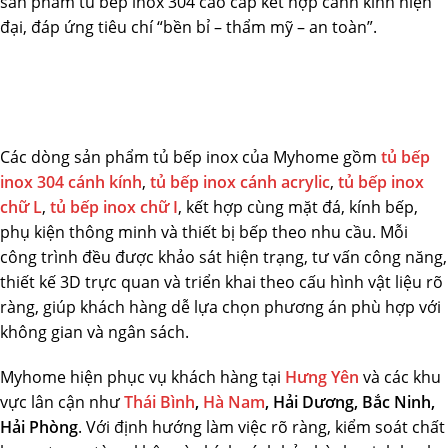
sản phẩm tủ bếp inox 304 cao cấp kết hợp cánh kính hiện
đại, đáp ứng tiêu chí “bền bỉ – thẩm mỹ – an toàn”.
Các dòng sản phẩm tủ bếp inox của Myhome gồm
tủ bếp
inox 304 cánh kính
,
tủ bếp inox cánh acrylic
,
tủ bếp inox
chữ L
,
tủ bếp inox chữ I
, kết hợp cùng mặt đá, kính bếp,
phụ kiện thông minh và thiết bị bếp theo nhu cầu. Mỗi
công trình đều được khảo sát hiện trạng, tư vấn công năng,
thiết kế 3D trực quan và triển khai theo cấu hình vật liệu rõ
ràng, giúp khách hàng dễ lựa chọn phương án phù hợp với
không gian và ngân sách.
Myhome hiện phục vụ khách hàng tại
Hưng Yên
và các khu
vực lân cận như
Thái Bình
,
Hà Nam
, Hải Dương, Bắc Ninh,
Hải Phòng
. Với định hướng làm việc rõ ràng, kiểm soát chất