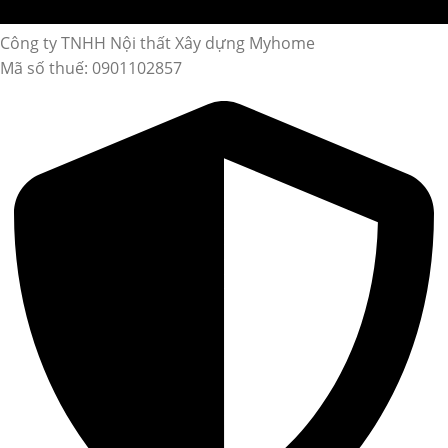
Công ty TNHH Nội thất Xây dựng Myhome
Mã số thuế: 0901102857