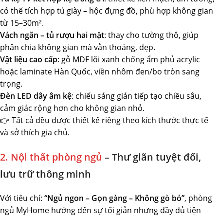
có thể tích hợp tủ giày – hộc đựng đồ, phù hợp không gian
từ 15–30m².
Vách ngăn – tủ rượu hai mặt
: thay cho tường thô, giúp
phân chia không gian mà vẫn thoáng, đẹp.
Vật liệu cao cấp
: gỗ MDF lõi xanh chống ẩm phủ acrylic
hoặc laminate Hàn Quốc, viền nhôm đen/bo tròn sang
trọng.
Đèn LED dây âm kệ
: chiếu sáng gián tiếp tạo chiều sâu,
cảm giác rộng hơn cho không gian nhỏ.
👉 Tất cả đều được thiết kế riêng theo kích thước thực tế
và sở thích gia chủ.
2. Nội thất phòng ngủ
– Thư giãn tuyệt đối,
lưu trữ thông minh
Với tiêu chí:
“Ngủ ngon – Gọn gàng – Không gò bó”
, phòng
ngủ MyHome hướng đến sự tối giản nhưng đầy đủ tiện