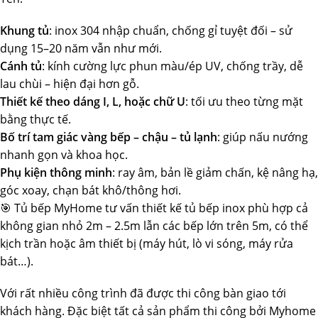
Khung tủ
: inox 304 nhập chuẩn, chống gỉ tuyệt đối – sử
dụng 15–20 năm vẫn như mới.
Cánh tủ
: kính cường lực phun màu/ép UV, chống trầy, dễ
lau chùi – hiện đại hơn gỗ.
Thiết kế theo dáng I, L, hoặc chữ U
: tối ưu theo từng mặt
bằng thực tế.
Bố trí tam giác vàng bếp – chậu – tủ lạnh
: giúp nấu nướng
nhanh gọn và khoa học.
Phụ kiện thông minh
: ray âm, bản lề giảm chấn, kệ nâng hạ,
góc xoay, chạn bát khô/thông hơi.
🎯 Tủ bếp MyHome tư vấn thiết kế tủ bếp inox phù hợp cả
không gian nhỏ 2m – 2.5m lẫn các bếp lớn trên 5m, có thể
kịch trần hoặc âm thiết bị (máy hút, lò vi sóng, máy rửa
bát…).
Với rất nhiều công trình đã được thi công bàn giao tới
khách hàng. Đặc biệt tất cả sản phẩm thi công bởi Myhome