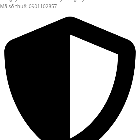
Mã số thuế: 0901102857