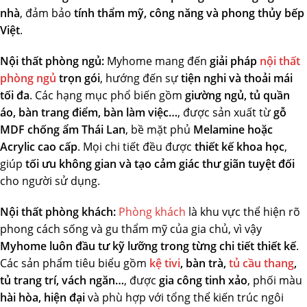
nhà
, đảm bảo
tính thẩm mỹ, công năng và phong thủy bếp
Việt
.
Nội thất phòng ngủ:
Myhome mang đến
giải pháp
nội thất
phòng ngủ
trọn gói
, hướng đến sự
tiện nghi và thoải mái
tối đa
. Các hạng mục phổ biến gồm
giường ngủ, tủ quần
áo, bàn trang điểm, bàn làm việc…
, được sản xuất từ
gỗ
MDF chống ẩm Thái Lan
, bề mặt phủ
Melamine hoặc
Acrylic cao cấp
. Mọi chi tiết đều được
thiết kế khoa học
,
giúp
tối ưu không gian và tạo cảm giác thư giãn tuyệt đối
cho người sử dụng.
Nội thất phòng khách:
Phòng khách
là khu vực thể hiện rõ
phong cách sống và gu thẩm mỹ của gia chủ, vì vậy
Myhome luôn đầu tư kỹ lưỡng trong từng chi tiết thiết kế
.
Các sản phẩm tiêu biểu gồm
kệ tivi
, bàn trà,
tủ cầu thang
,
tủ trang trí, vách ngăn…
, được
gia công tinh xảo
, phối màu
hài hòa, hiện đại
và phù hợp với tổng thể kiến trúc ngôi