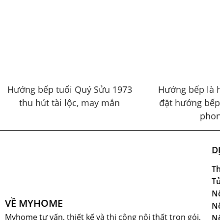
Hướng bếp tuổi Quý Sửu 1973
Hướng bếp là 
thu hút tài lộc, may mắn
đặt hướng bếp
phon
D
Th
Tủ
Nộ
VỀ MYHOME
Nộ
Myhome tư vấn, thiết kế và thi công nội thất trọn gói,
Nộ