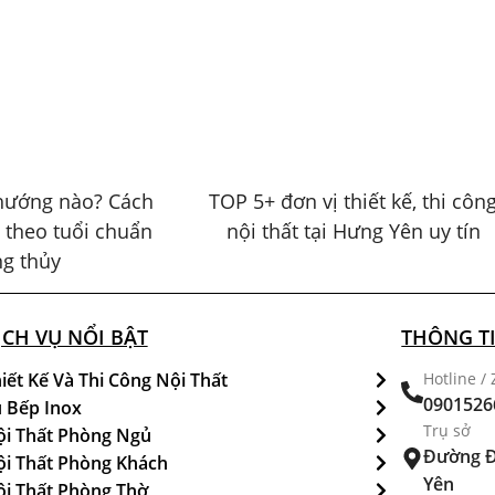
hướng nào? Cách
TOP 5+ đơn vị thiết kế, thi côn
 theo tuổi chuẩn
nội thất tại Hưng Yên uy tín
g thủy
ỊCH VỤ NỔI BẬT
THÔNG TI
iết Kế Và Thi Công Nội Thất
Hotline / 
0901526
 Bếp Inox
Trụ sở
i Thất Phòng Ngủ
Đường Đ
i Thất Phòng Khách
Yên
i Thất Phòng Thờ