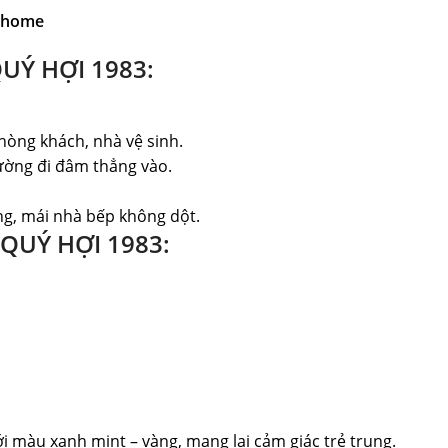
Myhome
UÝ HỢI 1983:
hòng khách, nhà vệ sinh.
đường đi đâm thẳng vào.
ẳng, mái nhà bếp không dột.
QUÝ HỢI 1983:
i màu xanh mint – vàng, mang lại cảm giác trẻ trung.