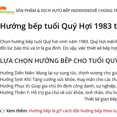
SẢN PHẨM & DỊCH VỤ
TỦ BẾP INOX
VIDEO
VỀ CHÚNG T
Hướng bếp tuổi Quý Hợi 1983 t
Chọn hướng bếp tuổi Quý hợi sinh năm 1983. Quý Hợi mệnh Th
đôi lúc bảo thủ và lơ là gia đình. Do vậy, việc thiết kế bế
LỰA CHỌN HƯỚNG BẾP CHO TUỔI QUÝ 
Hướng Diên Niên: Mang lại sự sung túc, thịnh vượng cho gi
Hướng Sinh Khí: Tăng cường sức khỏe, may mắn cho các thà
Hướng Phục Vị: Giúp gia chủ ổn định công danh, sự nghiệp.
Hướng Thiên Y: Hỗ trợ gia chủ về sức khỏe, tinh thần, thu 
Thiết kế gian b
👉
Xem thêm:
Hướng bếp là gì? cách đặt hướng bếp theo t