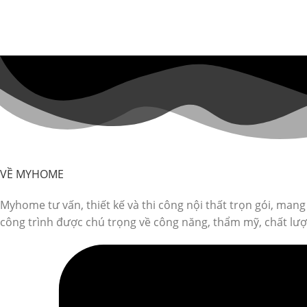
VỀ MYHOME
Myhome tư vấn, thiết kế và thi công nội thất trọn gói, man
công trình được chú trọng về công năng, thẩm mỹ, chất lượn