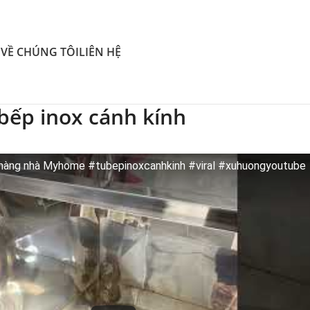
O
VỀ CHÚNG TÔI
LIÊN HỆ
 bếp inox cánh kính
 hàng nhà Myhome #tubepinoxcanhkinh #viral #xuhuongyoutube