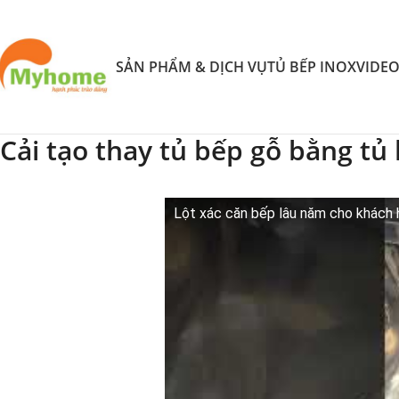
SẢN PHẨM & DỊCH VỤ
TỦ BẾP INOX
VIDE
Cải tạo thay tủ bếp gỗ bằng tủ
Lột xác căn bếp lâu năm cho khách