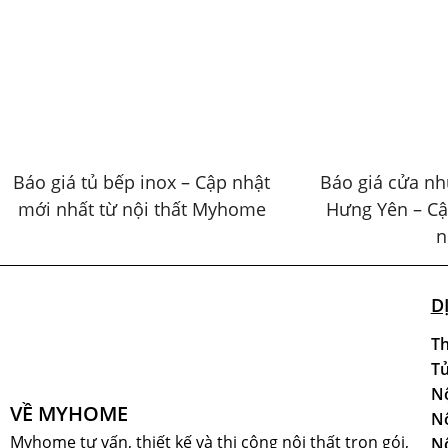
Báo giá tủ bếp inox – Cập nhật
Báo giá cửa nh
mới nhất từ nội thất Myhome
Hưng Yên – C
n
D
Th
Tủ
Nộ
VỀ MYHOME
Nộ
Myhome tư vấn, thiết kế và thi công nội thất trọn gói,
Nộ