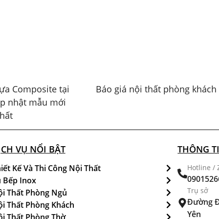
ựa Composite tại
Báo giá nội thất phòng khách
ập nhật mẫu mới
hất
ỊCH VỤ NỔI BẬT
THÔNG TI
iết Kế Và Thi Công Nội Thất
Hotline / 
0901526
 Bếp Inox
Trụ sở
i Thất Phòng Ngủ
Đường Đ
i Thất Phòng Khách
Yên
i Thất Phòng Thờ