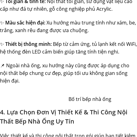
✨
Tối giản & tinh tế:
Nội thất tối giản, sử dụng vật liệu cao
cấp như đá tự nhiên, gỗ công nghiệp phủ Acrylic.
✨
Màu sắc hiện đại:
Xu hướng màu trung tính như xám, be,
trắng, xanh rêu đang được ưa chuộng.
✨
Thiết bị thông minh:
Bếp từ cảm ứng, tủ lạnh kết nối WiFi,
hệ thống đèn LED cảm biến giúp tăng tính tiện nghi.
📌 Ngoài nhà ống, xu hướng này cũng được áp dụng cho
nội thất bếp chung cư đẹp, giúp tối ưu không gian sống
hiện đại.
Bố trí bếp nhà ống
4. Lựa Chọn Đơn Vị Thiết Kế & Thi Công Nội
Thất Bếp Nhà Ống Uy Tín
Việc thiết kế và thi công nội thất trọn gói giúp bạn tiết kiệm