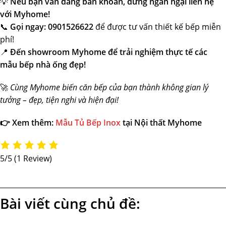
💡
Nếu bạn vẫn đang băn khoăn, đừng ngần ngại liên hệ
với Myhome!
📞
Gọi ngay: 0901526622
để được tư vấn thiết kế bếp miễn
phí!
📍
Đến showroom Myhome để trải nghiệm thực tế các
mẫu bếp nhà ống đẹp!
🚀
Cùng Myhome biến căn bếp của bạn thành không gian lý
tưởng – đẹp, tiện nghi và hiện đại!
👉 Xem thêm:
Mẫu Tủ Bếp Inox
tại Nội thất Myhome
5/5
(1 Review)
Bài viết cùng chủ đề: