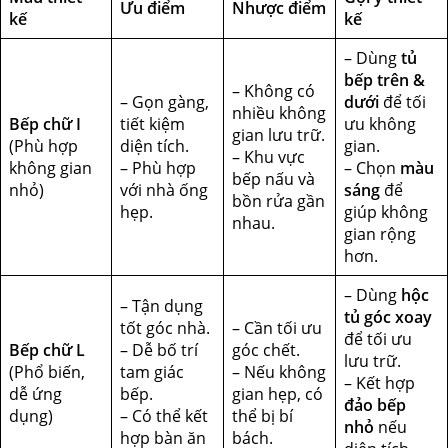
Ưu điểm
Nhược điểm
kế
kế
– Dùng
tủ
bếp trên &
– Không có
– Gọn gàng,
dưới
để tối
nhiều không
Bếp chữ I
tiết kiệm
ưu không
gian lưu trữ.
(Phù hợp
diện tích.
gian.
– Khu vực
không gian
– Phù hợp
– Chọn
màu
bếp nấu và
nhỏ)
với nhà ống
sáng
để
bồn rửa gần
hẹp.
giúp không
nhau.
gian rộng
hơn.
– Dùng
hộc
– Tận dụng
tủ góc xoay
tốt góc nhà.
– Cần tối ưu
để tối ưu
Bếp chữ L
– Dễ bố trí
góc chết.
lưu trữ.
(Phổ biến,
tam giác
– Nếu không
– Kết hợp
dễ ứng
bếp.
gian hẹp, có
đảo bếp
dụng)
– Có thể kết
thể bị bí
nhỏ
nếu
hợp bàn ăn
bách.