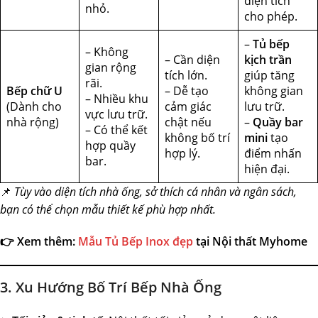
diện tích
nhỏ.
cho phép.
–
Tủ bếp
– Không
– Cần diện
kịch trần
gian rộng
tích lớn.
giúp tăng
rãi.
Bếp chữ U
– Dễ tạo
không gian
– Nhiều khu
(Dành cho
cảm giác
lưu trữ.
vực lưu trữ.
nhà rộng)
chật nếu
–
Quầy bar
– Có thể kết
không bố trí
mini
tạo
hợp quầy
hợp lý.
điểm nhấn
bar.
hiện đại.
📌
Tùy vào diện tích nhà ống, sở thích cá nhân và ngân sách,
bạn có thể chọn mẫu thiết kế phù hợp nhất.
👉 Xem thêm:
Mẫu Tủ Bếp Inox đẹp
tại Nội thất Myhome
3. Xu Hướng Bố Trí Bếp Nhà Ống