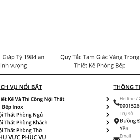
 Giáp Tý 1984 an
Quy Tắc Tam Giác Vàng Trong
hịnh vượng
Thiết Kế Phòng Bếp
ỊCH VỤ NỔI BẬT
THÔNG TI
iết Kế Và Thi Công Nội Thất
Hotline / 
0901526
 Bếp Inox
Trụ sở
i Thất Phòng Ngủ
Đường Đ
i Thất Phòng Khách
Yên
i Thất Phòng Thờ
Email
HU VỰC PHỤC VỤ