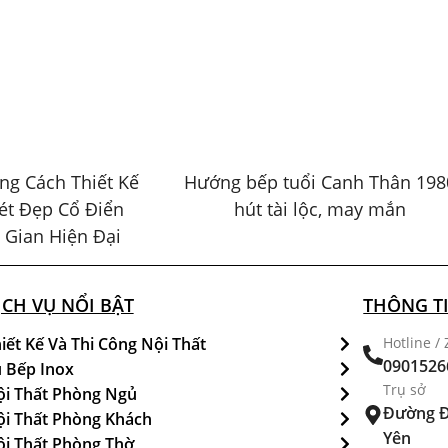
g Cách Thiết Kế
Hướng bếp tuổi Canh Thân 198
ét Đẹp Cổ Điển
hút tài lộc, may mắn
 Gian Hiện Đại
ỊCH VỤ NỔI BẬT
THÔNG TI
iết Kế Và Thi Công Nội Thất
Hotline / 
0901526
 Bếp Inox
Trụ sở
i Thất Phòng Ngủ
Đường Đ
i Thất Phòng Khách
Yên
i Thất Phòng Thờ