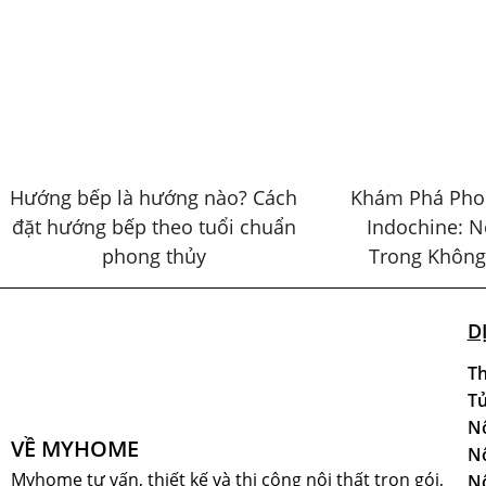
Hướng bếp là hướng nào? Cách
Khám Phá Phon
đặt hướng bếp theo tuổi chuẩn
Indochine: N
phong thủy
Trong Không
D
Th
Tủ
Nộ
VỀ MYHOME
Nộ
Myhome tư vấn, thiết kế và thi công nội thất trọn gói,
Nộ